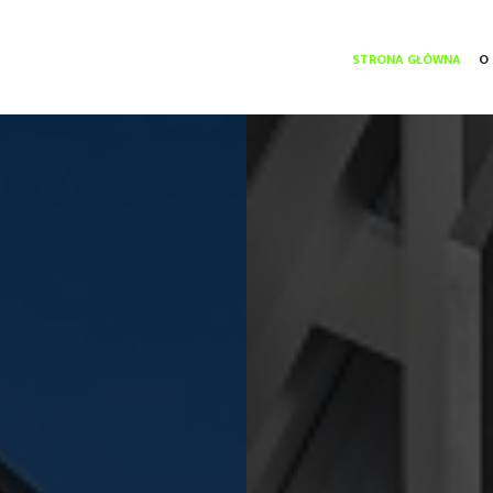
(CUR
STRONA GŁÓWNA
O