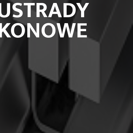
USTRADY
LKONOWE